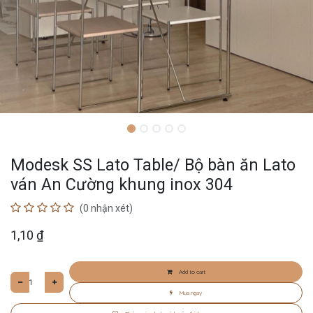
Modesk SS Lato Table/ Bộ bàn ăn Lato
ván An Cường khung inox 304
(0 nhận xét)
1,10
₫
Add to cart
Mua ngay