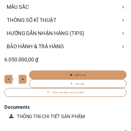
MÀU SẮC
THÔNG SỐ KĨ THUẬT
HƯỚNG DẪN NHẬN HÀNG (TIPS)
BẢO HÀNH & TRẢ HÀNG
6.050.000,00
₫
Add to cart
Mua ngay
Thêm vào danh sách yêu thích
Documents
THÔNG TIN CHI TIẾT SẢN PHẨM