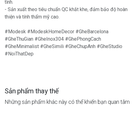
tình.
- Sản xuất theo tiêu chuẩn QC khắt khe, đảm bảo độ hoàn
thiện và tính thẩm mỹ cao.
#Modesk #ModeskHomeDecor #GheBarcelona
#GheThuGian #GheInox304 #GhePhongCach
#GheMinimalist #GheSimili #GheChupAnh #GheStudio
#NoiThatDep
Sản phẩm thay thế
Những sản phẩm khác này có thể khiến bạn quan tâm