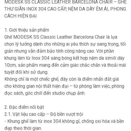
MODESK SS CLASSIC LEATHER BARCELONA CHAIR – GHẾ
THƯ GIÃN INOX 304 CAO CẤP, NỆM DA DÀY ÊM ÁI, PHONG
CÁCH HIỆN ĐẠI
1. Giới thiệu sản phẩm
Ghế MODESK SS Classic Leather Barcelona Chair là lựa
chọn lý tưởng dành cho những ai yêu thích sự sang trọng, tối
giản nhưng vẫn đảm bảo tính công năng cao. Với phần
khung làm từ Inox 304 sáng bóng kết hợp nệm da simili dày
10cm, sản phẩm mang đến cảm giác chắc chắn và thoải mái
tuyệt đối khi sử dụng.
Không chỉ là một chiếc ghế, đây còn là điểm nhấn đắt giá
cho không gian nội thất hiện đại – từ phòng làm việc, phòng
đọc sách, góc chill đến studio chụp ảnh.
2. Đặc điểm nổi bật
2.1. Vật liệu cao cấp – Độ bền vượt trội
- Khung ghế làm từ inox 304 không gỉ, chống oxi hóa và bền
đẹp theo thời gian.