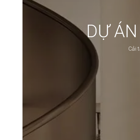
DỰ ÁN
Cải 