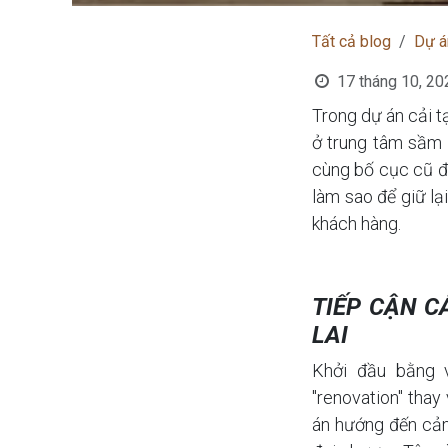
Tất cả blog
Dự á
17 tháng 10, 20
Trong dự án cải t
ở trung tâm sầm u
cùng bố cục cũ để
làm sao để giữ lạ
khách hàng.
TIẾP CẬN C
LAI
Khởi đầu bằng 
"renovation" thay 
án hướng đến cả