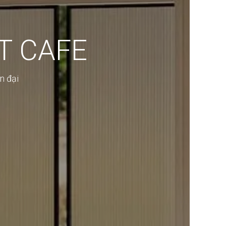
T CAFE
n đại