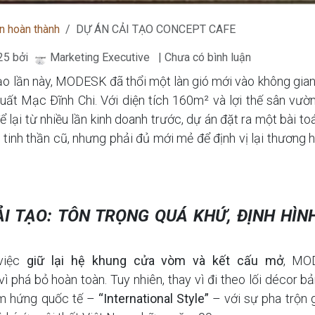
n hoàn thành
DỰ ÁN CẢI TẠO CONCEPT CAFE
25
bởi
Marketing Executive
| Chưa có bình luận
ạo lần này, MODESK đã thổi một làn gió mới vào không gia
ất Mạc Đĩnh Chi. Với diện tích 160m² và lợi thế sân vườn
 lại từ nhiều lần kinh doanh trước, dự án đặt ra một bài to
i tinh thần cũ, nhưng phải đủ mới mẻ để định vị lại thương h
ẢI TẠO: TÔN TRỌNG QUÁ KHỨ, ĐỊNH HÌN
việc
giữ lại hệ khung cửa vòm và kết cấu mở
, MO
vì phá bỏ hoàn toàn. Tuy nhiên, thay vì đi theo lối décor b
m hứng quốc tế –
“International Style”
– với sự pha trộn g