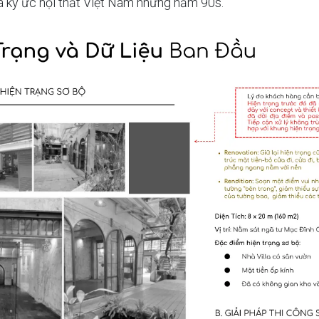
à ký ức nội thất Việt Nam những năm 90s.