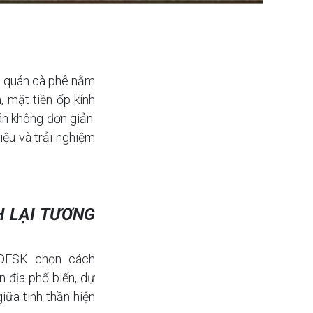
n quán cà phê nằm
, mặt tiền ốp kính
án không đơn giản:
iệu và trải nghiệm
H LẠI TƯƠNG
DESK chọn cách
ản địa phổ biến, dự
iữa tinh thần hiện