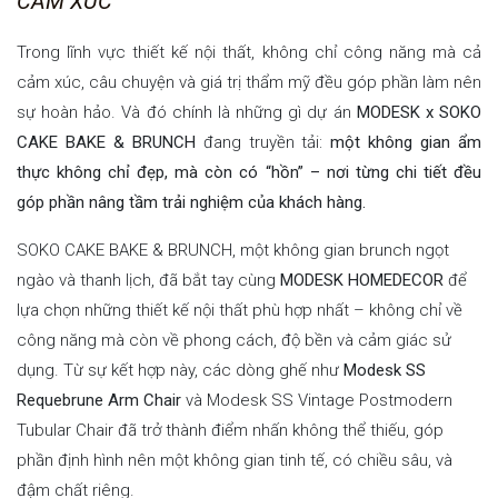
CẢM XÚC
Trong lĩnh vực thiết kế nội thất, không chỉ công năng mà cả
cảm xúc, câu chuyện và giá trị thẩm mỹ đều góp phần làm nên
sự hoàn hảo. Và đó chính là những gì dự án
MODESK x SOKO
CAKE BAKE & BRUNCH
đang truyền tải:
một không gian ẩm
thực không chỉ đẹp, mà còn có “hồn” – nơi từng chi tiết đều
góp phần nâng tầm trải nghiệm của khách hàng.
SOKO CAKE BAKE & BRUNCH, một không gian brunch ngọt
ngào và thanh lịch, đã bắt tay cùng
MODESK HOMEDECOR
để
lựa chọn những thiết kế nội thất phù hợp nhất – không chỉ về
công năng mà còn về phong cách, độ bền và cảm giác sử
dụng. Từ sự kết hợp này, các dòng ghế như
Modesk SS
Requebrune Arm Chair
và Modesk SS Vintage Postmodern
Tubular Chair đã trở thành điểm nhấn không thể thiếu, góp
phần định hình nên một không gian tinh tế, có chiều sâu, và
đậm chất riêng.