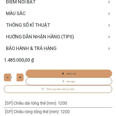
ĐIỂM NỔI BẬT
MÀU SẮC
THÔNG SỐ KĨ THUẬT
HUỚNG DẪN NHẬN HÀNG (TIPS)
BẢO HÀNH & TRẢ HÀNG
1.485.000,00
₫
Add to cart
Mua ngay
Thêm vào danh sách yêu thích
[SP] Chiều dài tổng thể (mm)
:
1200
[SP] Chiều rộng tổng thể (mm)
:
1200