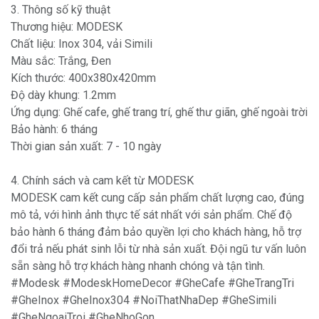
3. Thông số kỹ thuật
Thương hiệu: MODESK
Chất liệu: Inox 304, vải Simili
Màu sắc: Trắng, Đen
Kích thước: 400x380x420mm
Độ dày khung: 1.2mm
Ứng dụng: Ghế cafe, ghế trang trí, ghế thư giãn, ghế ngoài trời
Bảo hành: 6 tháng
Thời gian sản xuất: 7 - 10 ngày
4. Chính sách và cam kết từ MODESK
MODESK cam kết cung cấp sản phẩm chất lượng cao, đúng
mô tả, với hình ảnh thực tế sát nhất với sản phẩm. Chế độ
bảo hành 6 tháng đảm bảo quyền lợi cho khách hàng, hỗ trợ
đổi trả nếu phát sinh lỗi từ nhà sản xuất. Đội ngũ tư vấn luôn
sẵn sàng hỗ trợ khách hàng nhanh chóng và tận tình.
#Modesk #ModeskHomeDecor #GheCafe #GheTrangTri
#GheInox #GheInox304 #NoiThatNhaDep #GheSimili
#GheNgoaiTroi #GheNhoGon